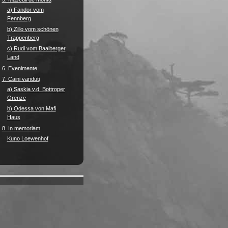
a) Fandor vom
Fennberg
b) Zillo vom schönen
Trappenberg
c) Rudi vom Baalberger
Land
6. Evenimente
7. Caini vanduti
a) Saskia v.d. Bottroper
Grenze
b) Odessa von Mafi
Haus
8. In memoriam
Kuno Loewenhof