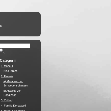
am
Categorii
1. Masculi
Nico Stress
2. Femele
a) Mara von den
Schwedenschanzen
b) Arabella von
Donauwolf
3. Cuiburi
4. Familia Donauwolf
5. Masculi de monta