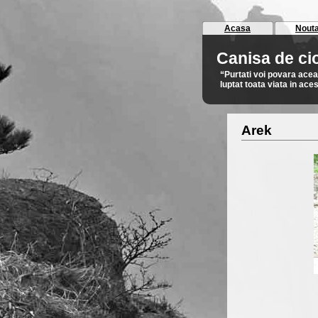
Acasa
Nouta
Canisa de c
“Purtati voi povara ace
luptat toata viata in ac
Arek