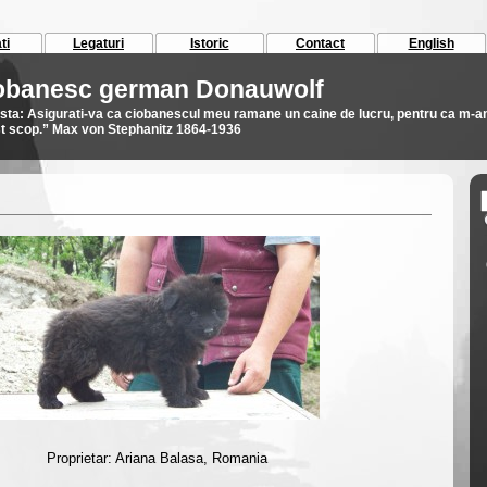
ti
Legaturi
Istoric
Contact
English
iobanesc german Donauwolf
asta: Asigurati-va ca ciobanescul meu ramane un caine de lucru, pentru ca m-
est scop.” Max von Stephanitz 1864-1936
Proprietar: Ariana Balasa, Romania