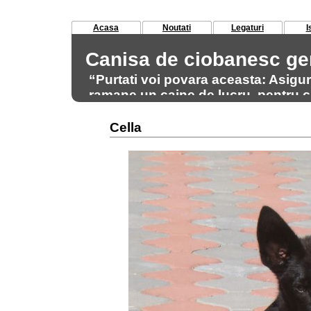
Acasa
Noutati
Legaturi
I
Canisa de ciobanesc g
“Purtati voi povara aceasta: Asigu
ramane un caine de lucru, pentru ca
acest scop.” Max von Stephanitz 
Cella