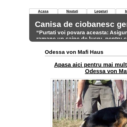
Acasa
Noutati
Legaturi
I
Canisa de ciobanesc g
“Purtati voi povara aceasta: Asigu
ramane un caine de lucru, pentru ca
acest scop.” Max von Stephanitz 
Odessa von Mafi Haus
Apasa aici pentru mai mult
Odessa von Maf