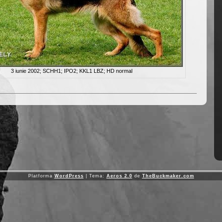
3 iunie 2002; SCHH1; IPO2; KKL1 LBZ; HD normal
Platforma
WordPress
| Tema:
Aeros 2.0
de
TheBuckmaker.com