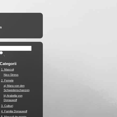
am
Categorii
1. Masculi
Nico Stress
2. Femele
a) Mara von den
Schwedenschanzen
b) Arabella von
Donauwolf
3. Cuiburi
4. Familia Donauwolf
5. Masculi de monta