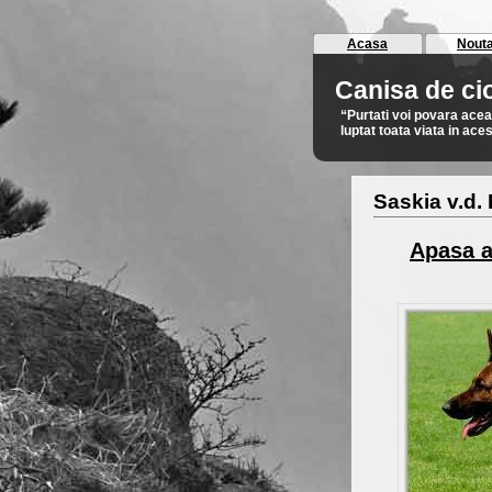
Acasa
Nouta
Canisa de c
“Purtati voi povara ace
luptat toata viata in ac
Saskia v.d.
Apasa a