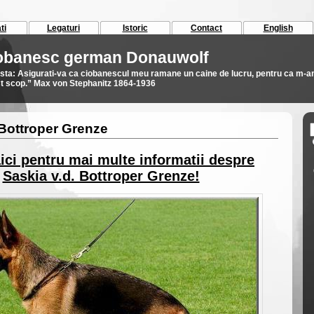
ti
Legaturi
Istoric
Contact
English
iobanesc german Donauwolf
asta: Asigurati-va ca ciobanescul meu ramane un caine de lucru, pentru ca m-
est scop.” Max von Stephanitz 1864-1936
 Bottroper Grenze
ici pentru mai multe informatii despre
Saskia v.d. Bottroper Grenze!