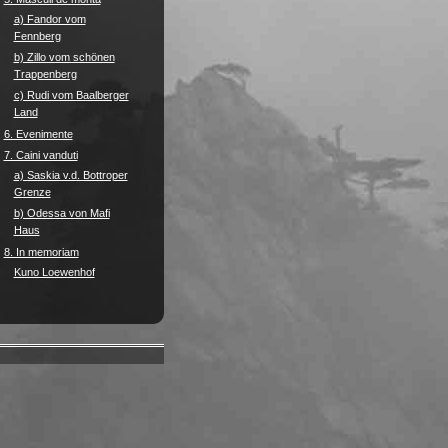
a) Fandor vom
Fennberg
b) Zillo vom schönen
Trappenberg
c) Rudi vom Baalberger
Land
6. Evenimente
7. Caini vanduti
a) Saskia v.d. Bottroper
Grenze
b) Odessa von Mafi
Haus
8. In memoriam
Kuno Loewenhof